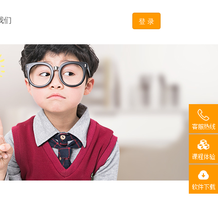
我们
登 录