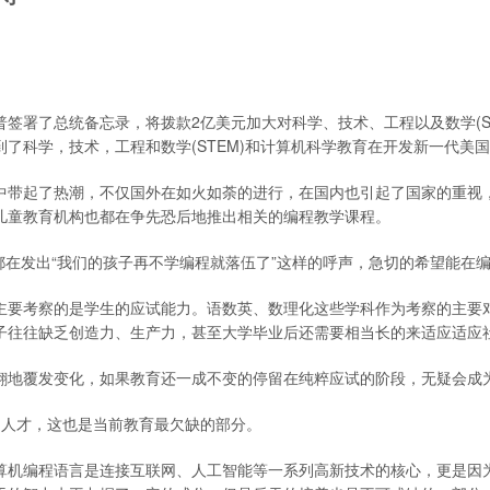
川普签署了总统备忘录，将拨款2亿美元加大对科学、技术、工程以及数学(S
了科学，技术，工程和数学(STEM)和计算机科学教育在开发新一代美
中带起了热潮，不仅国外在如火如荼的进行，在国内也引起了国家的重视
儿童教育机构也都在争先恐后地推出相关的编程教学课程。
也都在发出“我们的孩子再不学编程就落伍了”这样的呼声，急切的希望能在
主要考察的是学生的应试能力。语数英、数理化这些学科作为考察的主要
子往往缺乏创造力、生产力，甚至大学毕业后还需要相当长的来适应适应
翻地覆发变化，如果教育还一成不变的停留在纯粹应试的阶段，无疑会成
的人才，这也是当前教育最欠缺的部分。
算机编程语言是连接互联网、人工智能等一系列高新技术的核心，更是因