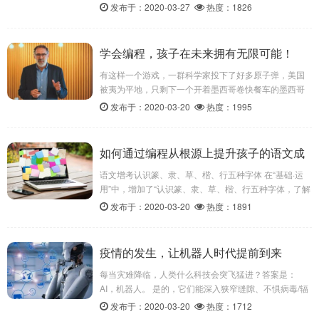
和优点，实在没有必要争论，能解决问题的语言就是好
发布于：2020-03-27
热度：1826
语言 兴趣是最好的老师，我们首先应该注重孩子兴趣，
然后再根据孩子的年龄和实际情况来选择。
学会编程，孩子在未来拥有无限可能！
有这样一个游戏，一群科学家投下了好多原子弹，美国
被夷为平地，只剩下一个开着墨西哥卷快餐车的墨西哥
人……你要驾驶着快餐车横穿美国，对抗在放射性尘埃
发布于：2020-03-20
热度：1995
中变异的动物，把它们变成美味的墨西哥卷，武装自己
的快餐车，然后卖给镇上的人们。最终杀出一条血路，
抵达加拿大温尼伯城。你就是“墨西哥卷快餐车枪
如何通过编程从根源上提升孩子的语文成
手”（Gunman Taco Truck）。
绩！
语文增考认识篆、隶、草、楷、行五种字体 在“基础·运
用”中，增加了“认识篆、隶、草、楷、行五种字体，了解
其大致演变过程”的表述，强化对书法常识和书法欣赏的
发布于：2020-03-20
热度：1891
考查；在“古诗文阅读”中，增加了“对诗歌中感人的情境
和形象，能说出自己的体验”，“在古诗文学习中，理解中
华民族优秀传统文化的丰富内涵，从中汲取民族文化智
疫情的发生，让机器人时代提前到来
慧，受到熏陶感染”的表述。
每当灾难降临，人类什么科技会突飞猛进？答案是：
AI，机器人。 是的，它们能深入狭窄缝隙、不惧病毒/辐
射、无畏枪林弹雨，24小时作业、没有抱怨、不会心理
发布于：2020-03-20
热度：1712
崩溃、没有“人权”问题……他们，就是灾难中的福音。