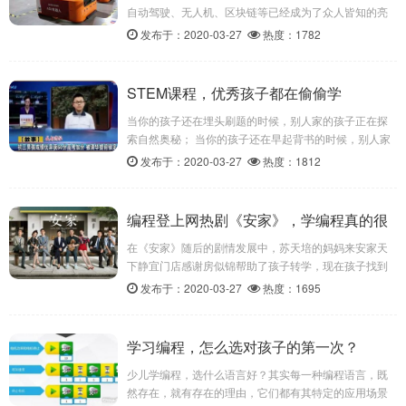
自动驾驶、无人机、区块链等已经成为了众人皆知的亮
点，现在让我们在2019年以及之前的历史发展中们展望
发布于：2020-03-27
热度：1782
2020以及未来机器人技术变革与市场之变化。
STEM课程，优秀孩子都在偷偷学
当你的孩子还在埋头刷题的时候，别人家的孩子正在探
索自然奥秘； 当你的孩子还在早起背书的时候，别人家
的孩子正在梦游宇宙天际； 当你的孩子还在苦恼成绩的
发布于：2020-03-27
热度：1812
时候，别人家的孩子正在享受科创乐趣； 当你的孩子还
在苦苦求职的时候，别人家的孩子入职了世界500强。
编程登上网热剧《安家》，学编程真的很
重要！
在《安家》随后的剧情发展中，苏天培的妈妈来安家天
下静宜门店感谢房似锦帮助了孩子转学，现在孩子找到
了自己的兴趣点，还参加了全国机器人大赛，拿了金
发布于：2020-03-27
热度：1695
奖，连评委都说孩子在这方面非常有前途。
学习编程，怎么选对孩子的第一次？
少儿学编程，选什么语言好？其实每一种编程语言，既
然存在，就有存在的理由，它们都有其特定的应用场景