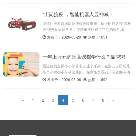
“上岗抗疫”，智能机器人显神威！
疫情让很多前线岗位变得危险重重，这个时候各种“黑科
技”便开始崭露头角，疫情重灾区成了它们的练兵场。
从“无人机”到“5G融合”再到“AI外呼机器人”，各种“硬
发布于：2020-03-20
热度：1651
核”产品展示出它们强大的功能。 “上天入地”无人机！
一年上万元的乐高课都学什么？靠“搭积
木”能学习STEM课程？
最近他的宝贝小小常非常沉迷于乐高，在那儿自己玩儿
半个小时都不带动窝儿的。在商场里看到乐高就挪不动
步，那架势恨不得把所有的套系都搬回家去。
发布于：2020-03-06
热度：1692
«
1
2
3
4
5
6
7
8
»