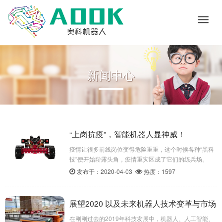
Toggl
naviga
新闻中心
“上岗抗疫”，智能机器人显神威！
疫情让很多前线岗位变得危险重重，这个时候各种“黑科
技”便开始崭露头角，疫情重灾区成了它们的练兵场。
从“无人机”到“5G融合”再到“AI外呼机器人”，各种“硬
发布于：2020-04-03
热度：1597
核”产品展示出它们强大的功能。
展望2020 以及未来机器人技术变革与市场
之变化
在刚刚过去的2019年科技发展中，机器人、人工智能、